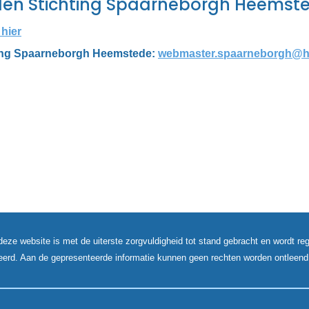
den Stichting Spaarneborgh Heemste
 hier
ting Spaarneborgh Heemstede:
webmaster.spaarneborgh@h
deze website is met de uiterste zorgvuldigheid tot stand gebracht en wordt re
eerd. Aan de gepresenteerde informatie kunnen geen rechten worden ontleend