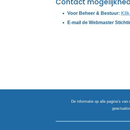
Contact mogelijkhe
Voor Beheer & Bestuur:
Klik
E-mail de Webmaster Stich
De informatie op alle pagina’s van 
geactualis