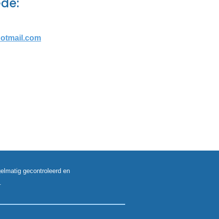
de:
otmail.com
gelmatig gecontroleerd en
.