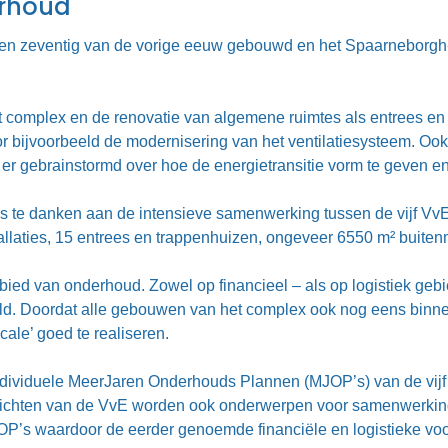
rhoud
en zeventig van de vorige eeuw gebouwd en het Spaarneborgh-
t complex en de renovatie van algemene ruimtes als entrees e
or bijvoorbeeld de modernisering van het ventilatiesysteem. O
er gebrainstormd over hoe de energietransitie vorm te geven en
 is te danken aan de intensieve samenwerking tussen de vijf VvE
stallaties, 15 entrees en trappenhuizen, ongeveer 6550 m² buiten
ed van onderhoud. Zowel op financieel – als op logistiek gebie
ald. Doordat alle gebouwen van het complex ook nog eens binnen
ale’ goed te realiseren.
ndividuele MeerJaren Onderhouds Plannen (MJOP’s) van de vijf 
 inzichten van de VvE worden ook onderwerpen voor samenwerki
OP’s waardoor de eerder genoemde financiële en logistieke voor